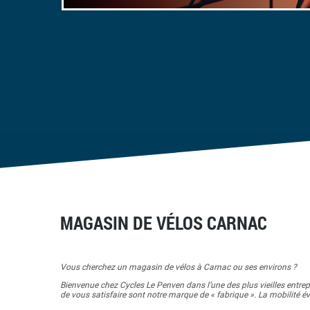
MAGASIN DE VÉLOS CARNAC
Vous cherchez un magasin de vélos à Carnac ou ses environs ?
Bienvenue chez Cycles Le Penven dans l’une des plus vieilles entrepri
de vous satisfaire sont notre marque de « fabrique ». La mobilité 