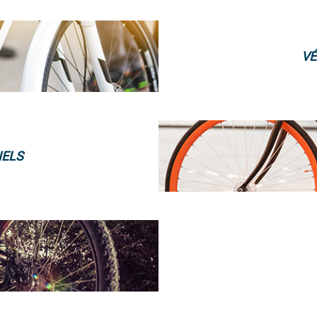
VÉ
NELS