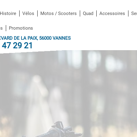
e, nos conseils, notre proximité et notre volont
notre marque de fabrique !
Histoire
Vélos
Motos / Scooters
Quad
Accessoires
Se
es
Promotions
EVARD DE LA PAIX, 56000 VANNES
 47 29 21