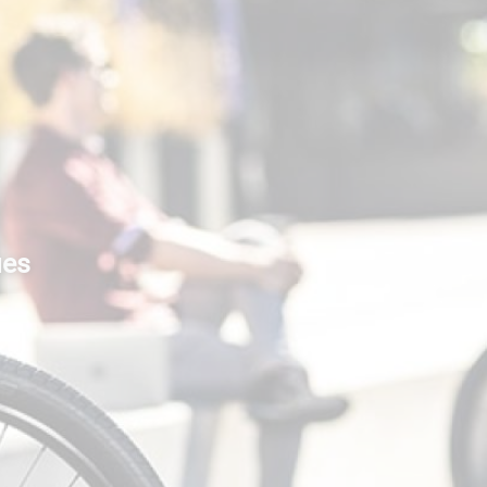
ez KYMCO
ues